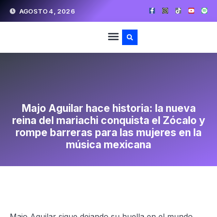
AGOSTO 4, 2026
TELEVISIÓN Y CINE
SOBRE NOSOTROS
Majo Aguilar hace historia: la nueva
reina del mariachi conquista el Zócalo y
rompe barreras para las mujeres en la
música mexicana
Majo Aguilar sigue dejando su huella en el mundo.