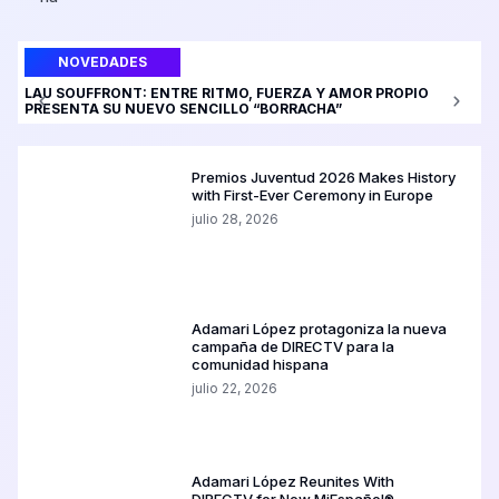
NOVEDADES
LAU SOUFFRONT: ENTRE RITMO, FUERZA Y AMOR PROPIO
Ali
PRESENTA SU NUEVO SENCILLO “BORRACHA”
“¿A
Premios Juventud 2026 Makes History
with First-Ever Ceremony in Europe
julio 28, 2026
Adamari López protagoniza la nueva
campaña de DIRECTV para la
comunidad hispana
julio 22, 2026
Adamari López Reunites With
DIRECTV for New MiEspañol®