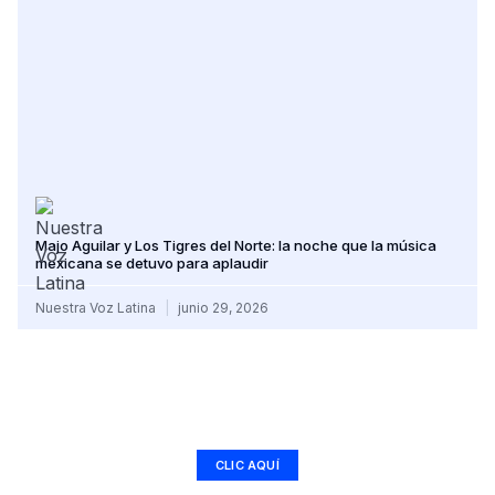
Majo Aguilar y Los Tigres del Norte: la noche que la música
mexicana se detuvo para aplaudir
Nuestra Voz Latina
junio 29, 2026
Haz que tu marca suene en toda Latinoamérica.
Anúnciate en Nuestra Voz Latina y conecta con una audiencia real,
activa y con sazón.
CLIC AQUÍ